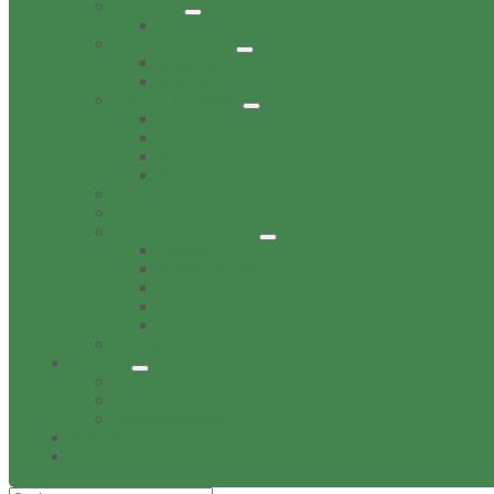
Gewerbe
Gastronomie
Kinderbetreuung
Kindergärten
Krippen
Familie & Freizeit
Freibad
Dorftreff
Spielplätze
Wohnen
Sehenswürdigkeiten
Soziale Einrichtungen
Sport & Sportverein
Freibad
Sportangebot
Sporthallen
Sport- & Tennisplätze
TSV Friesen Hänigsen
Verbands-/Vereinsliste
Termine
Event veröffentlichen
Treffen
Veranstaltungen
Bildergalerie
Wirtschaft