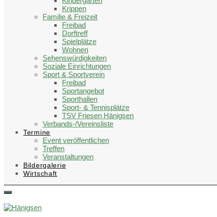
Kindergärten
Krippen
Familie & Freizeit
Freibad
Dorftreff
Spielplätze
Wohnen
Sehenswürdigkeiten
Soziale Einrichtungen
Sport & Sportverein
Freibad
Sportangebot
Sporthallen
Sport- & Tennisplätze
TSV Friesen Hänigsen
Verbands-/Vereinsliste
Termine
Event veröffentlichen
Treffen
Veranstaltungen
Bildergalerie
Wirtschaft