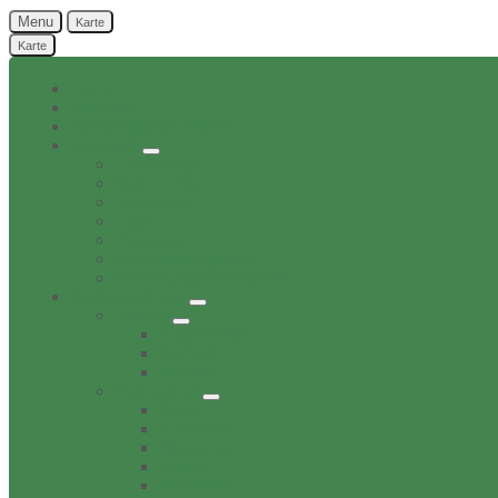
Menu
Karte
Karte
Home
Aktuelles
Bekanntgaben Ortsrat
Ortschaft
Ehrenbürger
Geschichte
Infratruktur
Lage
Personen
Sehenswürdigkeiten
Verwaltungsnebenstelle
Dorfverzeichnis
Bildung
Buechereien
Dorftreff
Schulen
Gesundheit
Ärzte
Apotheken
Tieraerzte
Pflege
Zahnärzte