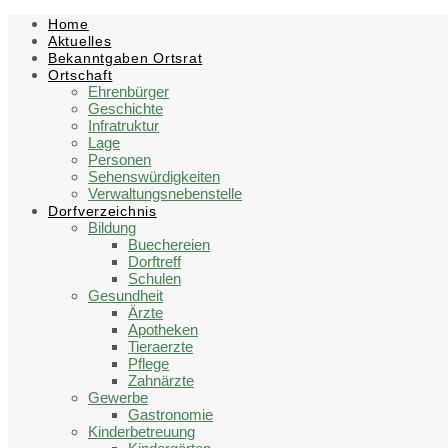
Skip
Skip
Skip
Skip
Home
to
to
to
to
Aktuelles
content
left
right
footer
Bekanntgaben Ortsrat
sidebar
sidebar
Ortschaft
Ehrenbürger
Geschichte
Infratruktur
Lage
Personen
Sehenswürdigkeiten
Verwaltungsnebenstelle
Dorfverzeichnis
Bildung
Buechereien
Dorftreff
Schulen
Gesundheit
Ärzte
Apotheken
Tieraerzte
Pflege
Zahnärzte
Gewerbe
Gastronomie
Kinderbetreuung