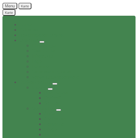
Menu
Karte
Karte
Home
Aktuelles
Bekanntgaben Ortsrat
Ortschaft
Ehrenbürger
Geschichte
Infratruktur
Lage
Personen
Sehenswürdigkeiten
Verwaltungsnebenstelle
Dorfverzeichnis
Bildung
Buechereien
Dorftreff
Schulen
Gesundheit
Ärzte
Apotheken
Tieraerzte
Pflege
Zahnärzte