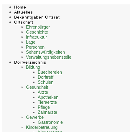
Skip
Skip
Skip
Home
to
to
to
Aktuelles
content
left
footer
Bekanntgaben Ortsrat
sidebar
Ortschaft
Ehrenbürger
Geschichte
Infratruktur
Lage
Personen
Sehenswürdigkeiten
Verwaltungsnebenstelle
Dorfverzeichnis
Bildung
Buechereien
Dorftreff
Schulen
Gesundheit
Ärzte
Apotheken
Tieraerzte
Pflege
Zahnärzte
Gewerbe
Gastronomie
Kinderbetreuung