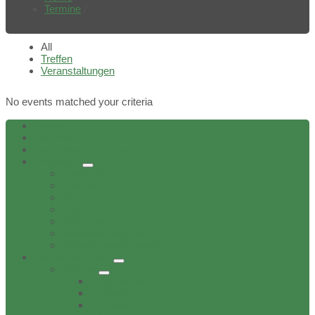
Termine
/
All
Treffen
Veranstaltungen
No events matched your criteria
Home
Aktuelles
Bekanntgaben Ortsrat
Ortschaft
Ehrenbürger
Geschichte
Infratruktur
Lage
Personen
Sehenswürdigkeiten
Verwaltungsnebenstelle
Dorfverzeichnis
Bildung
Buechereien
Dorftreff
Schulen