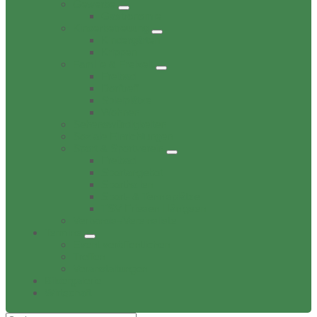
Gewerbe
Gastronomie
Kinderbetreuung
Kindergärten
Krippen
Familie & Freizeit
Freibad
Dorftreff
Spielplätze
Wohnen
Sehenswürdigkeiten
Soziale Einrichtungen
Sport & Sportverein
Freibad
Sportangebot
Sporthallen
Sport- & Tennisplätze
TSV Friesen Hänigsen
Verbands-/Vereinsliste
Termine
Event veröffentlichen
Treffen
Veranstaltungen
Bildergalerie
Wirtschaft