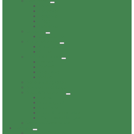
Gesundheit
Ärzte
Apotheken
Tieraerzte
Pflege
Zahnärzte
Gewerbe
Gastronomie
Kinderbetreuung
Kindergärten
Krippen
Familie & Freizeit
Freibad
Dorftreff
Spielplätze
Wohnen
Sehenswürdigkeiten
Soziale Einrichtungen
Sport & Sportverein
Freibad
Sportangebot
Sporthallen
Sport- & Tennisplätze
TSV Friesen Hänigsen
Verbands-/Vereinsliste
Termine
Event veröffentlichen