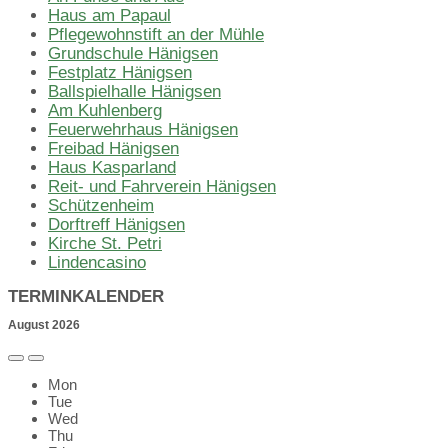
Haus am Papaul
Pflegewohnstift an der Mühle
Grundschule Hänigsen
Festplatz Hänigsen
Ballspielhalle Hänigsen
Am Kuhlenberg
Feuerwehrhaus Hänigsen
Freibad Hänigsen
Haus Kasparland
Reit- und Fahrverein Hänigsen
Schützenheim
Dorftreff Hänigsen
Kirche St. Petri
Lindencasino
TERMINKALENDER
August
2026
Vorheriges
Nächstes
Month
Month
Mon
Tue
Wed
Thu