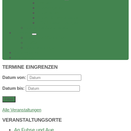
Freibad
Sportangebot
Sporthallen
Sport- & Tennisplätze
TSV Friesen Hänigsen
Verbands-/Vereinsliste
Termine
Event veröffentlichen
Treffen
Veranstaltungen
Bildergalerie
Wirtschaft
TERMINE EINGRENZEN
Datum von:
Datum bis:
Filter
Alle Veranstaltungen
VERANSTALTUNGSORTE
An Fuhse und Aue