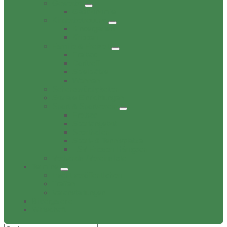
Gewerbe
Gastronomie
Kinderbetreuung
Kindergärten
Krippen
Familie & Freizeit
Freibad
Dorftreff
Spielplätze
Wohnen
Sehenswürdigkeiten
Soziale Einrichtungen
Sport & Sportverein
Freibad
Sportangebot
Sporthallen
Sport- & Tennisplätze
TSV Friesen Hänigsen
Verbands-/Vereinsliste
Termine
Event veröffentlichen
Treffen
Veranstaltungen
Bildergalerie
Wirtschaft