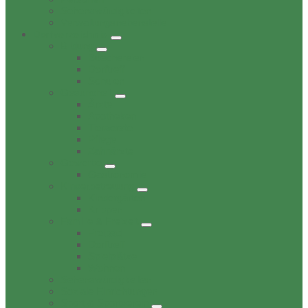
Sehenswürdigkeiten
Verwaltungsnebenstelle
Dorfverzeichnis
Bildung
Buechereien
Dorftreff
Schulen
Gesundheit
Ärzte
Apotheken
Tieraerzte
Pflege
Zahnärzte
Gewerbe
Gastronomie
Kinderbetreuung
Kindergärten
Krippen
Familie & Freizeit
Freibad
Dorftreff
Spielplätze
Wohnen
Sehenswürdigkeiten
Soziale Einrichtungen
Sport & Sportverein