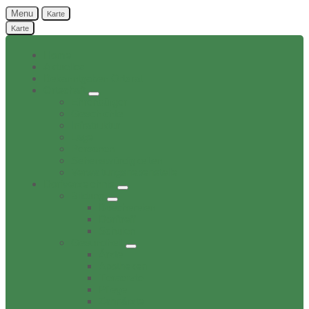
Menu
Karte
Karte
Home
Aktuelles
Bekanntgaben Ortsrat
Ortschaft
Ehrenbürger
Geschichte
Infratruktur
Lage
Personen
Sehenswürdigkeiten
Verwaltungsnebenstelle
Dorfverzeichnis
Bildung
Buechereien
Dorftreff
Schulen
Gesundheit
Ärzte
Apotheken
Tieraerzte
Pflege
Zahnärzte