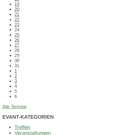
19
20
21
22
23
24
25
26
27
28
29
30
31
1
2
3
4
5
6
Back
Alle Termine
to
calendar
EVANT-KATEGORIEN
days
Treffen
Veranstaltungen