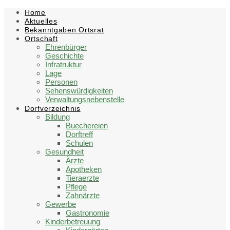
Skip
Skip
Skip
Skip
Home
to
to
to
to
Aktuelles
content
left
right
footer
Bekanntgaben Ortsrat
sidebar
sidebar
Ortschaft
Ehrenbürger
Geschichte
Infratruktur
Lage
Personen
Sehenswürdigkeiten
Verwaltungsnebenstelle
Dorfverzeichnis
Bildung
Buechereien
Dorftreff
Schulen
Gesundheit
Ärzte
Apotheken
Tieraerzte
Pflege
Zahnärzte
Gewerbe
Gastronomie
Kinderbetreuung