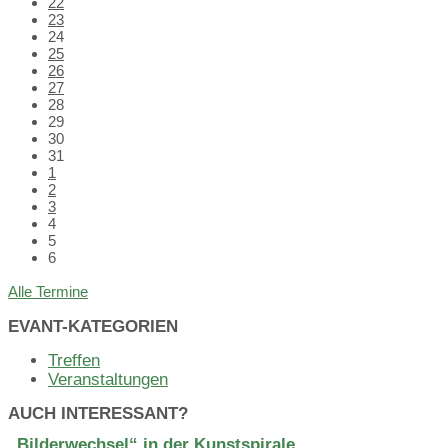
22
23
24
25
26
27
28
29
30
31
1
2
3
4
5
6
Back
Alle Termine
to
calendar
EVANT-KATEGORIEN
days
Treffen
Veranstaltungen
AUCH INTERESSANT?
„Bilderwechsel“ in der Kunstspirale