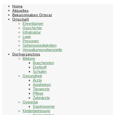
Skip
Skip
Skip
Skip
Home
to
to
to
to
Aktuelles
content
left
right
footer
Bekanntgaben Ortsrat
sidebar
sidebar
Ortschaft
Ehrenbürger
Geschichte
Infratruktur
Lage
Personen
Sehenswürdigkeiten
Verwaltungsnebenstelle
Dorfverzeichnis
Bildung
Buechereien
Dorftreff
Schulen
Gesundheit
Ärzte
Apotheken
Tieraerzte
Pflege
Zahnärzte
Gewerbe
Gastronomie
Kinderbetreuung