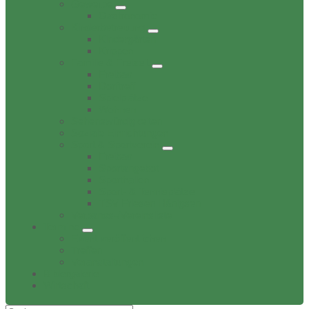
Gewerbe
Gastronomie
Kinderbetreuung
Kindergärten
Krippen
Familie & Freizeit
Freibad
Dorftreff
Spielplätze
Wohnen
Sehenswürdigkeiten
Soziale Einrichtungen
Sport & Sportverein
Freibad
Sportangebot
Sporthallen
Sport- & Tennisplätze
TSV Friesen Hänigsen
Verbands-/Vereinsliste
Termine
Event veröffentlichen
Treffen
Veranstaltungen
Bildergalerie
Wirtschaft