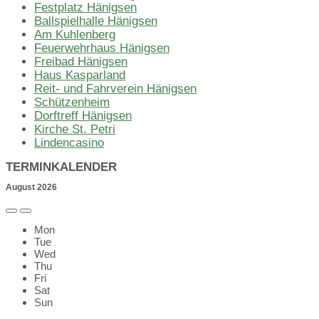
Festplatz Hänigsen
Ballspielhalle Hänigsen
Am Kuhlenberg
Feuerwehrhaus Hänigsen
Freibad Hänigsen
Haus Kasparland
Reit- und Fahrverein Hänigsen
Schützenheim
Dorftreff Hänigsen
Kirche St. Petri
Lindencasino
TERMINKALENDER
August
2026
Previous
Next
Month
Month
Mon
Tue
Wed
Thu
Fri
Sat
Sun