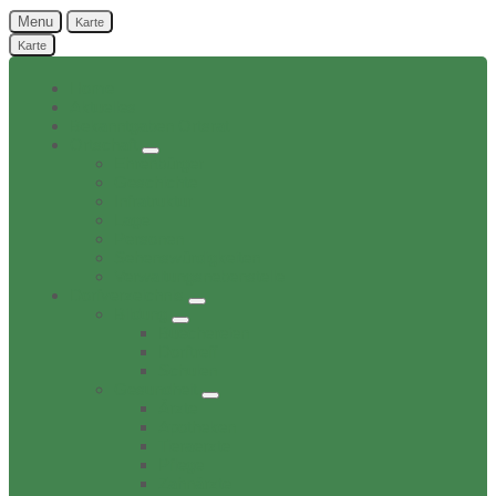
Menu
Karte
Karte
Home
Aktuelles
Bekanntgaben Ortsrat
Ortschaft
Ehrenbürger
Geschichte
Infratruktur
Lage
Personen
Sehenswürdigkeiten
Verwaltungsnebenstelle
Dorfverzeichnis
Bildung
Buechereien
Dorftreff
Schulen
Gesundheit
Ärzte
Apotheken
Tieraerzte
Pflege
Zahnärzte