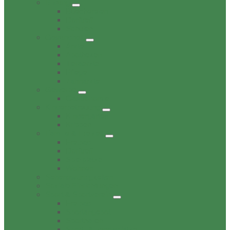
Bildung
Buechereien
Dorftreff
Schulen
Gesundheit
Ärzte
Apotheken
Tieraerzte
Pflege
Zahnärzte
Gewerbe
Gastronomie
Kinderbetreuung
Kindergärten
Krippen
Familie & Freizeit
Freibad
Dorftreff
Spielplätze
Wohnen
Sehenswürdigkeiten
Soziale Einrichtungen
Sport & Sportverein
Freibad
Sportangebot
Sporthallen
Sport- & Tennisplätze