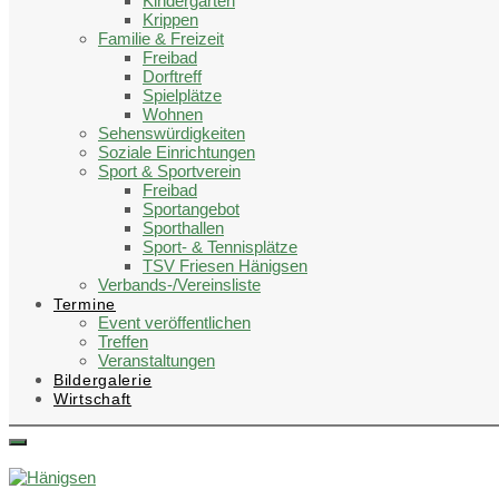
Kindergärten
Krippen
Familie & Freizeit
Freibad
Dorftreff
Spielplätze
Wohnen
Sehenswürdigkeiten
Soziale Einrichtungen
Sport & Sportverein
Freibad
Sportangebot
Sporthallen
Sport- & Tennisplätze
TSV Friesen Hänigsen
Verbands-/Vereinsliste
Termine
Event veröffentlichen
Treffen
Veranstaltungen
Bildergalerie
Wirtschaft