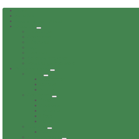
Home
Aktuelles
Bekanntgaben Ortsrat
Ortschaft
Ehrenbürger
Geschichte
Infratruktur
Lage
Personen
Sehenswürdigkeiten
Verwaltungsnebenstelle
Dorfverzeichnis
Bildung
Buechereien
Dorftreff
Schulen
Gesundheit
Ärzte
Apotheken
Tieraerzte
Pflege
Zahnärzte
Gewerbe
Gastronomie
Kinderbetreuung