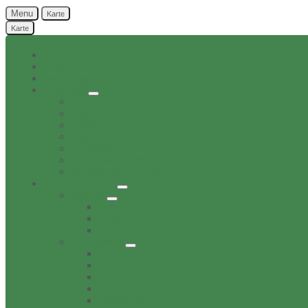
Menu
Karte
Karte
Home
Aktuelles
Bekanntgaben Ortsrat
Ortschaft
Ehrenbürger
Geschichte
Infratruktur
Lage
Personen
Sehenswürdigkeiten
Verwaltungsnebenstelle
Dorfverzeichnis
Bildung
Buechereien
Dorftreff
Schulen
Gesundheit
Ärzte
Apotheken
Tieraerzte
Pflege
Zahnärzte