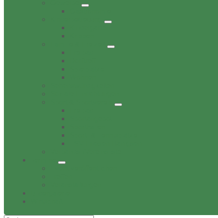
Gewerbe
Gastronomie
Kinderbetreuung
Kindergärten
Krippen
Familie & Freizeit
Freibad
Dorftreff
Spielplätze
Wohnen
Sehenswürdigkeiten
Soziale Einrichtungen
Sport & Sportverein
Freibad
Sportangebot
Sporthallen
Sport- & Tennisplätze
TSV Friesen Hänigsen
Verbands-/Vereinsliste
Termine
Event veröffentlichen
Treffen
Veranstaltungen
Bildergalerie
Wirtschaft