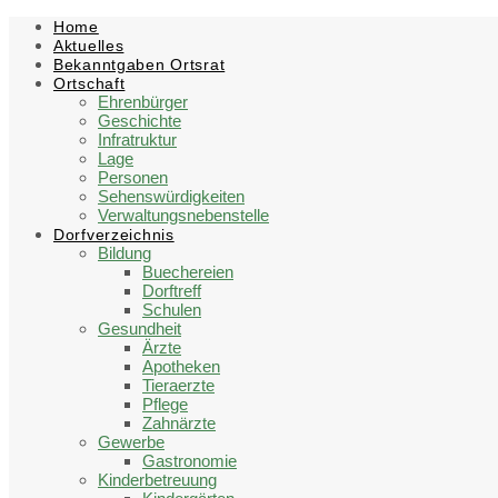
Skip
Skip
Skip
Skip
Home
to
to
to
to
Aktuelles
content
left
right
footer
Bekanntgaben Ortsrat
sidebar
sidebar
Ortschaft
Ehrenbürger
Geschichte
Infratruktur
Lage
Personen
Sehenswürdigkeiten
Verwaltungsnebenstelle
Dorfverzeichnis
Bildung
Buechereien
Dorftreff
Schulen
Gesundheit
Ärzte
Apotheken
Tieraerzte
Pflege
Zahnärzte
Gewerbe
Gastronomie
Kinderbetreuung