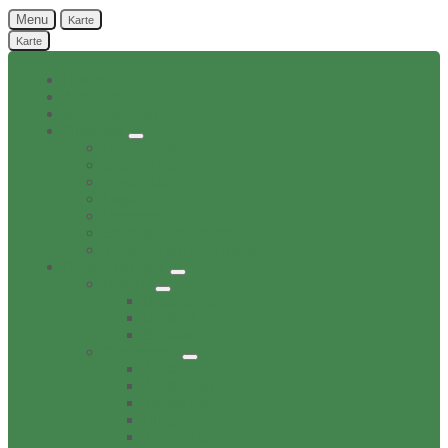
Menu
Karte
Karte
Home
Aktuelles
Bekanntgaben Ortsrat
Ortschaft
Ehrenbürger
Geschichte
Infratruktur
Lage
Personen
Sehenswürdigkeiten
Verwaltungsnebenstelle
Dorfverzeichnis
Bildung
Buechereien
Dorftreff
Schulen
Gesundheit
Ärzte
Apotheken
Tieraerzte
Pflege
Zahnärzte