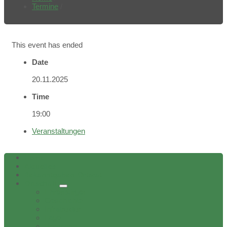
Termine
/
This event has ended
Date
20.11.2025
Time
19:00
Veranstaltungen
Home
Aktuelles
Bekanntgaben Ortsrat
Ortschaft
Ehrenbürger
Geschichte
Infratruktur
Lage
Personen