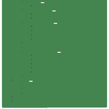
Gewerbe
Gastronomie
Kinderbetreuung
Kindergärten
Krippen
Familie & Freizeit
Freibad
Dorftreff
Spielplätze
Wohnen
Sehenswürdigkeiten
Soziale Einrichtungen
Sport & Sportverein
Freibad
Sportangebot
Sporthallen
Sport- & Tennisplätze
TSV Friesen Hänigsen
Verbands-/Vereinsliste
Termine
Event veröffentlichen
Treffen
Veranstaltungen
Bildergalerie
Wirtschaft