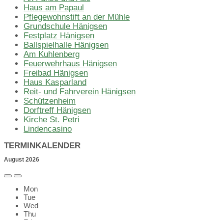
Haus am Papaul
Pflegewohnstift an der Mühle
Grundschule Hänigsen
Festplatz Hänigsen
Ballspielhalle Hänigsen
Am Kuhlenberg
Feuerwehrhaus Hänigsen
Freibad Hänigsen
Haus Kasparland
Reit- und Fahrverein Hänigsen
Schützenheim
Dorftreff Hänigsen
Kirche St. Petri
Lindencasino
TERMINKALENDER
August
2026
Previous
Next
Month
Month
Mon
Tue
Wed
Thu