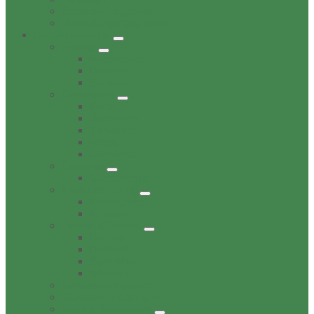
Sehenswürdigkeiten
Verwaltungsnebenstelle
Dorfverzeichnis
Bildung
Buechereien
Dorftreff
Schulen
Gesundheit
Ärzte
Apotheken
Tieraerzte
Pflege
Zahnärzte
Gewerbe
Gastronomie
Kinderbetreuung
Kindergärten
Krippen
Familie & Freizeit
Freibad
Dorftreff
Spielplätze
Wohnen
Sehenswürdigkeiten
Soziale Einrichtungen
Sport & Sportverein