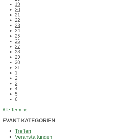
19
20
21
22
23
24
25
26
27
28
29
30
31
1
2
3
4
5
6
Back
Alle Termine
to
calendar
EVANT-KATEGORIEN
days
Treffen
Veranstaltungen