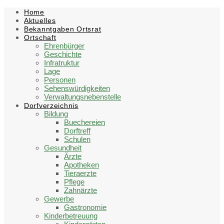
Skip
Skip
Skip
Skip
Home
to
to
to
to
Aktuelles
content
left
right
footer
Bekanntgaben Ortsrat
sidebar
sidebar
Ortschaft
Ehrenbürger
Geschichte
Infratruktur
Lage
Personen
Sehenswürdigkeiten
Verwaltungsnebenstelle
Dorfverzeichnis
Bildung
Buechereien
Dorftreff
Schulen
Gesundheit
Ärzte
Apotheken
Tieraerzte
Pflege
Zahnärzte
Gewerbe
Gastronomie
Kinderbetreuung