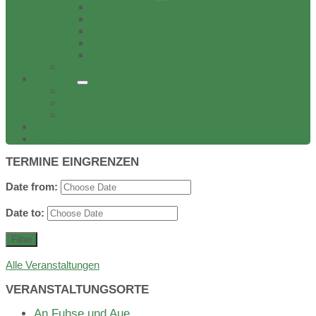
Freibad
Sportangebot
Sporthallen
Sport- & Tennisplätze
TSV Friesen Hänigsen
Verbands-/Vereinsliste
Termine
Event veröffentlichen
Treffen
Veranstaltungen
Bildergalerie
Wirtschaft
TERMINE EINGRENZEN
Date from:
Date to:
Filter
Alle Veranstaltungen
VERANSTALTUNGSORTE
An Fuhse und Aue