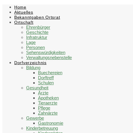
Skip
Skip
Skip
Skip
Home
to
to
to
to
Aktuelles
content
left
right
footer
Bekanntgaben Ortsrat
sidebar
sidebar
Ortschaft
Ehrenbürger
Geschichte
Infratruktur
Lage
Personen
Sehenswürdigkeiten
Verwaltungsnebenstelle
Dorfverzeichnis
Bildung
Buechereien
Dorftreff
Schulen
Gesundheit
Ärzte
Apotheken
Tieraerzte
Pflege
Zahnärzte
Gewerbe
Gastronomie
Kinderbetreuung