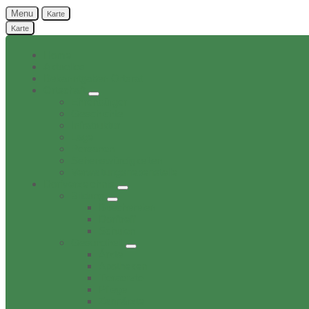
Menu
Karte
Karte
Home
Aktuelles
Bekanntgaben Ortsrat
Ortschaft
Ehrenbürger
Geschichte
Infratruktur
Lage
Personen
Sehenswürdigkeiten
Verwaltungsnebenstelle
Dorfverzeichnis
Bildung
Buechereien
Dorftreff
Schulen
Gesundheit
Ärzte
Apotheken
Tieraerzte
Pflege
Zahnärzte