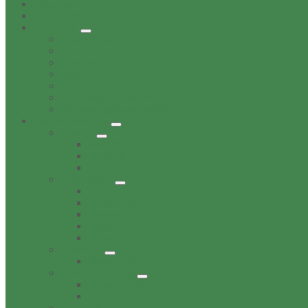
Aktuelles
Bekanntgaben Ortsrat
Ortschaft
Ehrenbürger
Geschichte
Infratruktur
Lage
Personen
Sehenswürdigkeiten
Verwaltungsnebenstelle
Dorfverzeichnis
Bildung
Buechereien
Dorftreff
Schulen
Gesundheit
Ärzte
Apotheken
Tieraerzte
Pflege
Zahnärzte
Gewerbe
Gastronomie
Kinderbetreuung
Kindergärten
Krippen
Familie & Freizeit