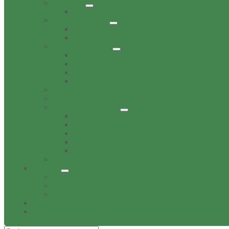
Gewerbe
Gastronomie
Kinderbetreuung
Kindergärten
Krippen
Familie & Freizeit
Freibad
Dorftreff
Spielplätze
Wohnen
Sehenswürdigkeiten
Soziale Einrichtungen
Sport & Sportverein
Freibad
Sportangebot
Sporthallen
Sport- & Tennisplätze
TSV Friesen Hänigsen
Verbands-/Vereinsliste
Termine
Event veröffentlichen
Treffen
Veranstaltungen
Bildergalerie
Wirtschaft