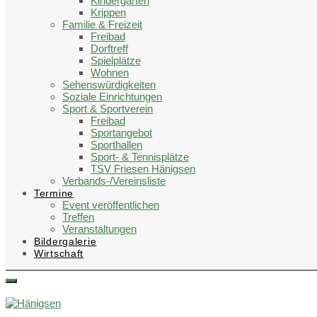
Kindergärten
Krippen
Familie & Freizeit
Freibad
Dorftreff
Spielplätze
Wohnen
Sehenswürdigkeiten
Soziale Einrichtungen
Sport & Sportverein
Freibad
Sportangebot
Sporthallen
Sport- & Tennisplätze
TSV Friesen Hänigsen
Verbands-/Vereinsliste
Termine
Event veröffentlichen
Treffen
Veranstaltungen
Bildergalerie
Wirtschaft