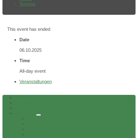
Termine
/
This event has ended
Date
06.10.2025
Time
All-day event
Veranstaltungen
Home
Aktuelles
Bekanntgaben Ortsrat
Ortschaft
Ehrenbürger
Geschichte
Infratruktur
Lage