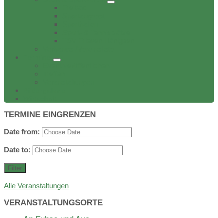
Freibad
Sportangebot
Sporthallen
Sport- & Tennisplätze
TSV Friesen Hänigsen
Verbands-/Vereinsliste
Termine
Event veröffentlichen
Treffen
Veranstaltungen
Bildergalerie
Wirtschaft
TERMINE EINGRENZEN
Date from:
Date to:
Filter
Alle Veranstaltungen
VERANSTALTUNGSORTE