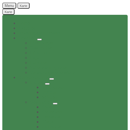
Menu
Karte
Karte
Home
Aktuelles
Bekanntgaben Ortsrat
Ortschaft
Ehrenbürger
Geschichte
Infratruktur
Lage
Personen
Sehenswürdigkeiten
Verwaltungsnebenstelle
Dorfverzeichnis
Bildung
Buechereien
Dorftreff
Schulen
Gesundheit
Ärzte
Apotheken
Tieraerzte
Pflege
Zahnärzte