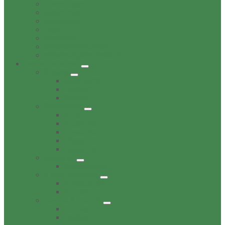
Ehrenbürger
Geschichte
Infratruktur
Lage
Personen
Sehenswürdigkeiten
Verwaltungsnebenstelle
Dorfverzeichnis
Bildung
Buechereien
Dorftreff
Schulen
Gesundheit
Ärzte
Apotheken
Tieraerzte
Pflege
Zahnärzte
Gewerbe
Gastronomie
Kinderbetreuung
Kindergärten
Krippen
Familie & Freizeit
Freibad
Dorftreff