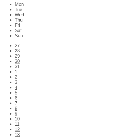
Month
Month
Mon
Tue
Wed
Thu
Fri
Sat
Sun
Skip
27
calendar
28
days
29
30
31
1
2
3
4
5
6
7
8
9
10
11
12
13