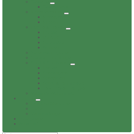
Gewerbe
Gastronomie
Kinderbetreuung
Kindergärten
Krippen
Familie & Freizeit
Freibad
Dorftreff
Spielplätze
Wohnen
Sehenswürdigkeiten
Soziale Einrichtungen
Sport & Sportverein
Freibad
Sportangebot
Sporthallen
Sport- & Tennisplätze
TSV Friesen Hänigsen
Verbands-/Vereinsliste
Termine
Event veröffentlichen
Treffen
Veranstaltungen
Bildergalerie
Wirtschaft