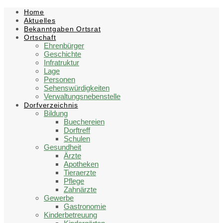
Skip
Skip
Skip
Skip
Home
to
to
to
to
Aktuelles
content
left
right
footer
Bekanntgaben Ortsrat
sidebar
sidebar
Ortschaft
Ehrenbürger
Geschichte
Infratruktur
Lage
Personen
Sehenswürdigkeiten
Verwaltungsnebenstelle
Dorfverzeichnis
Bildung
Buechereien
Dorftreff
Schulen
Gesundheit
Ärzte
Apotheken
Tieraerzte
Pflege
Zahnärzte
Gewerbe
Gastronomie
Kinderbetreuung