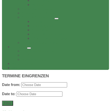
Spielplätze
Wohnen
Sehenswürdigkeiten
Soziale Einrichtungen
Sport & Sportverein
Freibad
Sportangebot
Sporthallen
Sport- & Tennisplätze
TSV Friesen Hänigsen
Verbands-/Vereinsliste
Termine
Event veröffentlichen
Treffen
Veranstaltungen
Bildergalerie
Wirtschaft
TERMINE EINGRENZEN
Date from:
Date to:
Filter