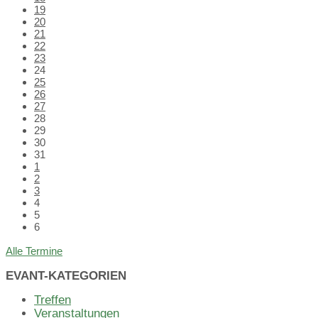
19
20
21
22
23
24
25
26
27
28
29
30
31
1
2
3
4
5
6
Back
Alle Termine
to
calendar
EVANT-KATEGORIEN
days
Treffen
Veranstaltungen