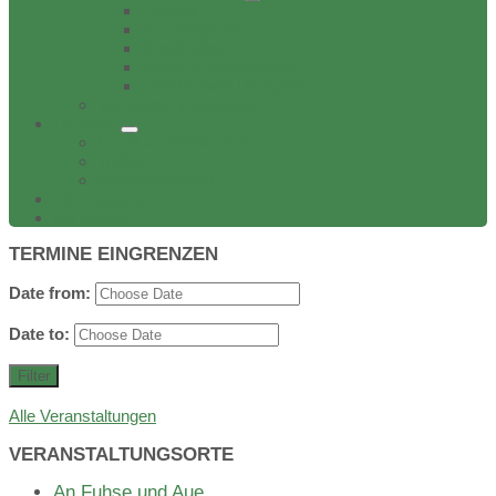
Freibad
Sportangebot
Sporthallen
Sport- & Tennisplätze
TSV Friesen Hänigsen
Verbands-/Vereinsliste
Termine
Event veröffentlichen
Treffen
Veranstaltungen
Bildergalerie
Wirtschaft
TERMINE EINGRENZEN
Date from:
Date to:
Filter
Alle Veranstaltungen
VERANSTALTUNGSORTE
An Fuhse und Aue