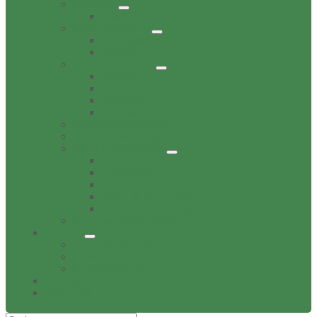
Gewerbe
Gastronomie
Kinderbetreuung
Kindergärten
Krippen
Familie & Freizeit
Freibad
Dorftreff
Spielplätze
Wohnen
Sehenswürdigkeiten
Soziale Einrichtungen
Sport & Sportverein
Freibad
Sportangebot
Sporthallen
Sport- & Tennisplätze
TSV Friesen Hänigsen
Verbands-/Vereinsliste
Termine
Event veröffentlichen
Treffen
Veranstaltungen
Bildergalerie
Wirtschaft