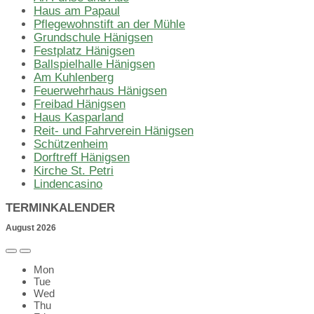
Haus am Papaul
Pflegewohnstift an der Mühle
Grundschule Hänigsen
Festplatz Hänigsen
Ballspielhalle Hänigsen
Am Kuhlenberg
Feuerwehrhaus Hänigsen
Freibad Hänigsen
Haus Kasparland
Reit- und Fahrverein Hänigsen
Schützenheim
Dorftreff Hänigsen
Kirche St. Petri
Lindencasino
TERMINKALENDER
August
2026
Previous
Next
Month
Month
Mon
Tue
Wed
Thu