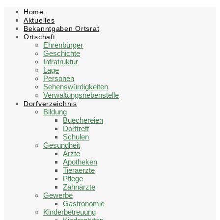
Skip
Skip
Skip
Skip
Home
to
to
to
to
Aktuelles
content
left
right
footer
Bekanntgaben Ortsrat
sidebar
sidebar
Ortschaft
Ehrenbürger
Geschichte
Infratruktur
Lage
Personen
Sehenswürdigkeiten
Verwaltungsnebenstelle
Dorfverzeichnis
Bildung
Buechereien
Dorftreff
Schulen
Gesundheit
Ärzte
Apotheken
Tieraerzte
Pflege
Zahnärzte
Gewerbe
Gastronomie
Kinderbetreuung