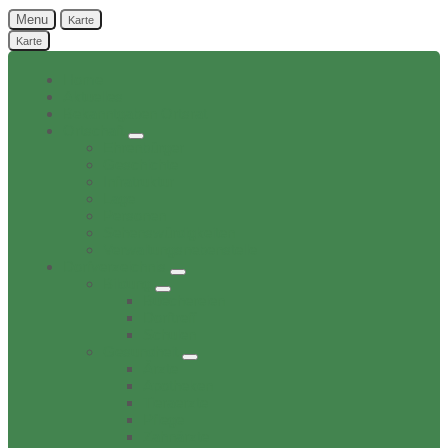
Menu
Karte
Karte
Home
Aktuelles
Bekanntgaben Ortsrat
Ortschaft
Ehrenbürger
Geschichte
Infratruktur
Lage
Personen
Sehenswürdigkeiten
Verwaltungsnebenstelle
Dorfverzeichnis
Bildung
Buechereien
Dorftreff
Schulen
Gesundheit
Ärzte
Apotheken
Tieraerzte
Pflege
Zahnärzte