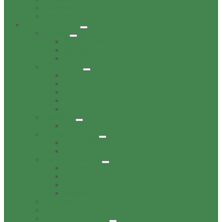
Sehenswürdigkeiten
Verwaltungsnebenstelle
Dorfverzeichnis
Bildung
Buechereien
Dorftreff
Schulen
Gesundheit
Ärzte
Apotheken
Tieraerzte
Pflege
Zahnärzte
Gewerbe
Gastronomie
Kinderbetreuung
Kindergärten
Krippen
Familie & Freizeit
Freibad
Dorftreff
Spielplätze
Wohnen
Sehenswürdigkeiten
Soziale Einrichtungen
Sport & Sportverein