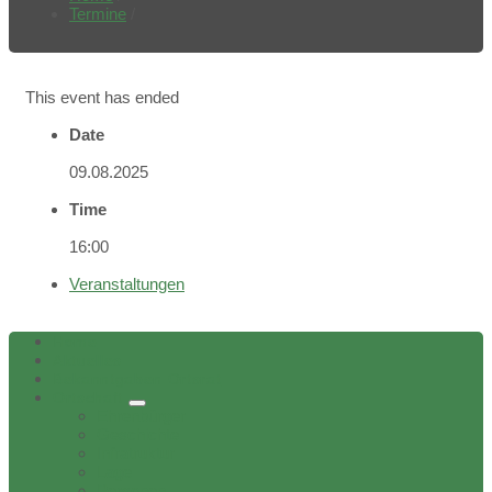
Termine
/
This event has ended
Date
09.08.2025
Time
16:00
Veranstaltungen
Home
Aktuelles
Bekanntgaben Ortsrat
Ortschaft
Ehrenbürger
Geschichte
Infratruktur
Lage
Personen