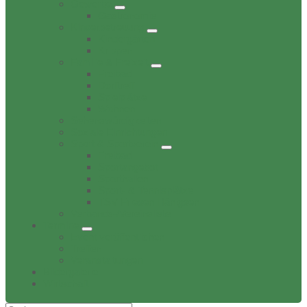
Gewerbe
Gastronomie
Kinderbetreuung
Kindergärten
Krippen
Familie & Freizeit
Freibad
Dorftreff
Spielplätze
Wohnen
Sehenswürdigkeiten
Soziale Einrichtungen
Sport & Sportverein
Freibad
Sportangebot
Sporthallen
Sport- & Tennisplätze
TSV Friesen Hänigsen
Verbands-/Vereinsliste
Termine
Event veröffentlichen
Treffen
Veranstaltungen
Bildergalerie
Wirtschaft