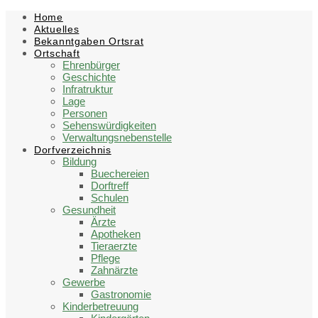
Skip
Skip
Skip
Home
to
to
to
Aktuelles
content
left
footer
Bekanntgaben Ortsrat
sidebar
Ortschaft
Ehrenbürger
Geschichte
Infratruktur
Lage
Personen
Sehenswürdigkeiten
Verwaltungsnebenstelle
Dorfverzeichnis
Bildung
Buechereien
Dorftreff
Schulen
Gesundheit
Ärzte
Apotheken
Tieraerzte
Pflege
Zahnärzte
Gewerbe
Gastronomie
Kinderbetreuung