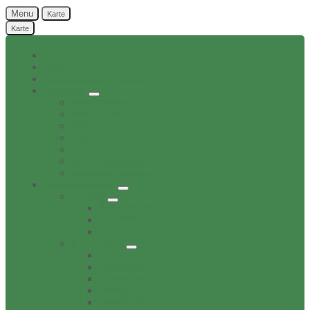
Menu
Karte
Karte
Home
Aktuelles
Bekanntgaben Ortsrat
Ortschaft
Ehrenbürger
Geschichte
Infratruktur
Lage
Personen
Sehenswürdigkeiten
Verwaltungsnebenstelle
Dorfverzeichnis
Bildung
Buechereien
Dorftreff
Schulen
Gesundheit
Ärzte
Apotheken
Tieraerzte
Pflege
Zahnärzte