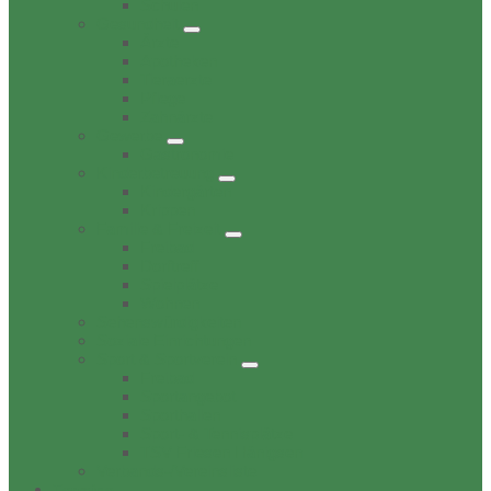
Schulen
Gesundheit
Ärzte
Apotheken
Tieraerzte
Pflege
Zahnärzte
Gewerbe
Gastronomie
Kinderbetreuung
Kindergärten
Krippen
Familie & Freizeit
Freibad
Dorftreff
Spielplätze
Wohnen
Sehenswürdigkeiten
Soziale Einrichtungen
Sport & Sportverein
Freibad
Sportangebot
Sporthallen
Sport- & Tennisplätze
TSV Friesen Hänigsen
Verbands-/Vereinsliste
Termine