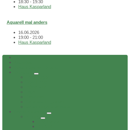
18:30 - 19:30
Haus Kasparland
Aquarell mal anders
16.06.2026
19:00 - 21:00
Haus Kasparland
Home
Aktuelles
Bekanntgaben Ortsrat
Ortschaft
Ehrenbürger
Geschichte
Infratruktur
Lage
Personen
Sehenswürdigkeiten
Verwaltungsnebenstelle
Dorfverzeichnis
Bildung
Buechereien
Dorftreff