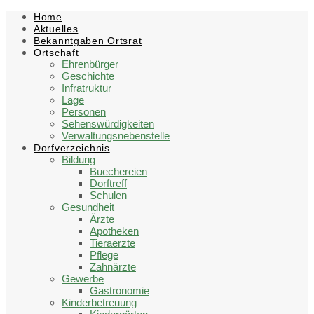
Skip
Skip
Skip
Skip
Home
to
to
to
to
Aktuelles
content
left
right
footer
Bekanntgaben Ortsrat
sidebar
sidebar
Ortschaft
Ehrenbürger
Geschichte
Infratruktur
Lage
Personen
Sehenswürdigkeiten
Verwaltungsnebenstelle
Dorfverzeichnis
Bildung
Buechereien
Dorftreff
Schulen
Gesundheit
Ärzte
Apotheken
Tieraerzte
Pflege
Zahnärzte
Gewerbe
Gastronomie
Kinderbetreuung