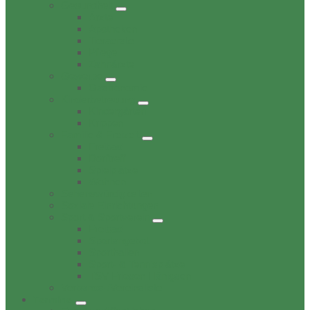
Gesundheit
Ärzte
Apotheken
Tieraerzte
Pflege
Zahnärzte
Gewerbe
Gastronomie
Kinderbetreuung
Kindergärten
Krippen
Familie & Freizeit
Freibad
Dorftreff
Spielplätze
Wohnen
Sehenswürdigkeiten
Soziale Einrichtungen
Sport & Sportverein
Freibad
Sportangebot
Sporthallen
Sport- & Tennisplätze
TSV Friesen Hänigsen
Verbands-/Vereinsliste
Termine