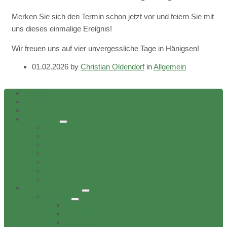
Merken Sie sich den Termin schon jetzt vor und feiern Sie mit
uns dieses einmalige Ereignis!
Wir freuen uns auf vier unvergessliche Tage in Hänigsen!
01.02.2026
by
Christian Oldendorf
in
Allgemein
Home
Aktuelles
Bekanntgaben Ortsrat
Ortschaft
Ehrenbürger
Geschichte
Infratruktur
Lage
Personen
Sehenswürdigkeiten
Verwaltungsnebenstelle
Dorfverzeichnis
Bildung
Buechereien
Dorftreff
Schulen