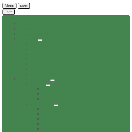
Menu
Karte
Karte
Home
Aktuelles
Bekanntgaben Ortsrat
Ortschaft
Ehrenbürger
Geschichte
Infratruktur
Lage
Personen
Sehenswürdigkeiten
Verwaltungsnebenstelle
Dorfverzeichnis
Bildung
Buechereien
Dorftreff
Schulen
Gesundheit
Ärzte
Apotheken
Tieraerzte
Pflege
Zahnärzte