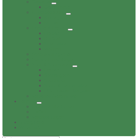
Gewerbe
Gastronomie
Kinderbetreuung
Kindergärten
Krippen
Familie & Freizeit
Freibad
Dorftreff
Spielplätze
Wohnen
Sehenswürdigkeiten
Soziale Einrichtungen
Sport & Sportverein
Freibad
Sportangebot
Sporthallen
Sport- & Tennisplätze
TSV Friesen Hänigsen
Verbands-/Vereinsliste
Termine
Event veröffentlichen
Treffen
Veranstaltungen
Bildergalerie
Wirtschaft